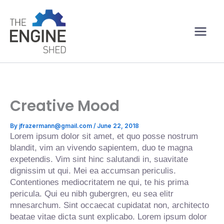
Skip
Main
to
content
Men
Creative Mood
By
jfrazermann@gmail.com
/
June 22, 2018
Lorem ipsum dolor sit amet, et quo posse nostrum
blandit, vim an vivendo sapientem, duo te magna
expetendis. Vim sint hinc salutandi in, suavitate
dignissim ut qui. Mei ea accumsan periculis.
Contentiones mediocritatem ne qui, te his prima
pericula. Qui eu nibh gubergren, eu sea elitr
mnesarchum. Sint occaecat cupidatat non, architecto
beatae vitae dicta sunt explicabo. Lorem ipsum dolor